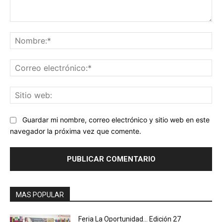
Comentario:
No
Co
ele
Sit
we
Guardar mi nombre, correo electrónico y sitio web en este
navegador la próxima vez que comente.
MAS POPULAR
Feria La Oportunidad… Edición 27