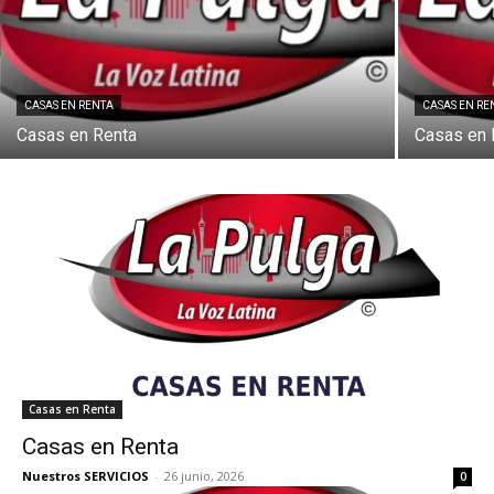
CASAS EN RENTA
CASAS EN RE
Casas en Renta
Casas en 
Casas en Renta
Casas en Renta
Nuestros SERVICIOS
-
26 junio, 2026
0