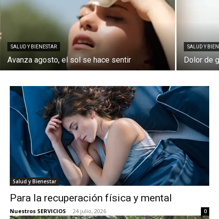
SALUD Y BIENESTAR
SALUD Y BIE
Avanza agosto, el sol se hace sentir
Dolor de g
Salud y Bienestar
Para la recuperación física y mental
Nuestros SERVICIOS
-
24 julio, 2026
0