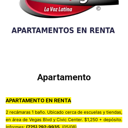
Apartamento
APARTAMENTO EN RENTA
2 recámaras 1 baño. Ubicado cerca de escuelas y tiendas,
en área de Vegas Blvd y Civic Center. $1,250 + depósito.
Informes:
(725) 292-9935
. (05/08)