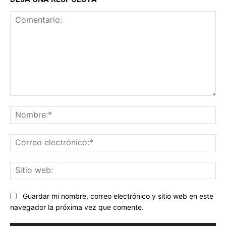
Comentario:
No
Co
ele
Sit
we
Guardar mi nombre, correo electrónico y sitio web en este
navegador la próxima vez que comente.