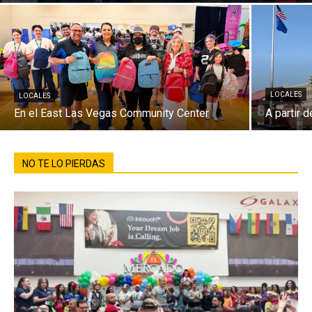
LOCALES
LOCALES
En el East Las Vegas Community Center
A partir 
NO TE LO PIERDAS