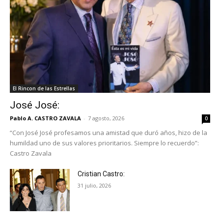
El Rincon de las Estrellas
José José:
Pablo A. CASTRO ZAVALA
-
7 agosto, 2026
0
“Con José José profesamos una amistad que duró años, hizo de la
humildad uno de sus valores prioritarios. Siempre lo recuerdo”:
Castro Zavala
Cristian Castro:
31 julio, 2026