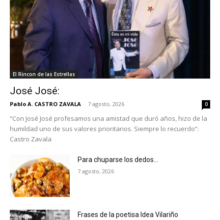
El Rincon de las Estrellas
José José:
Pablo A. CASTRO ZAVALA
-
7 agosto, 2026
0
“Con José José profesamos una amistad que duró años, hizo de la
humildad uno de sus valores prioritarios. Siempre lo recuerdo”:
Castro Zavala
Para chuparse los dedos…
7 agosto, 2026
Frases de la poetisa Idea Vilariño