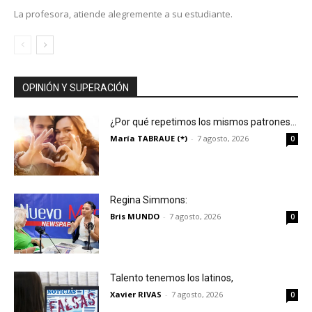
La profesora, atiende alegremente a su estudiante.
OPINIÓN Y SUPERACIÓN
¿Por qué repetimos los mismos patrones…
María TABRAUE (*)
-
7 agosto, 2026
0
Regina Simmons:
Bris MUNDO
-
7 agosto, 2026
0
Talento tenemos los latinos,
Xavier RIVAS
-
7 agosto, 2026
0