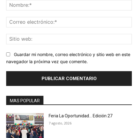
No
Co
ele
Sit
we
Guardar mi nombre, correo electrónico y sitio web en este
navegador la próxima vez que comente.
MAS POPULAR
Feria La Oportunidad… Edición 27
7 agosto, 2026