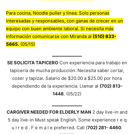
Para cocina, Noodle puller y línea. Solo personas
interesadas y responsables, con ganas de crecer en un
equipo con buen ambiente laboral. Si necesita más
información comunicarse con Miranda al
(510) 833-
5665.
(05/15)
SE SOLICITA TAPICERO
Con experiencia para trabajo en
tapicería de mucha producción. Necesita saber cortar,
coser y tapizar. Salario de $20.00 a $25.00 por hora
dependiendo de la experiencia. Llamar al
(702) 813-
1448
. (05/22)
CARGIVER NEEDED FOR ELDERLY MAN
2 day live-in and
5 day live-in Must speak English. Some experience r e q
u i r e d . F e m a l e preferred. Call (
702) 281- 4460
.