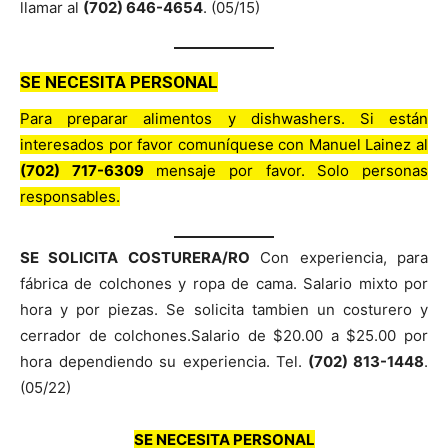
llamar al
(702) 646-4654
. (05/15)
SE NECESITA PERSONAL
Para preparar alimentos y dishwashers. Si están
interesados por favor comuníquese con Manuel Lainez al
(702) 717-6309
mensaje por favor. Solo personas
responsables.
SE SOLICITA COSTURERA/RO
Con experiencia, para
fábrica de colchones y ropa de cama. Salario mixto por
hora y por piezas. Se solicita tambien un costurero y
cerrador de colchones.Salario de $20.00 a $25.00 por
hora dependiendo su experiencia. Tel.
(702) 813-1448
.
(05/22)
SE NECESITA PERSONAL