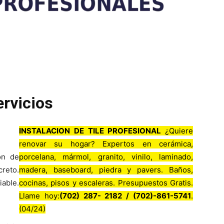
ervicios
INSTALACION DE TILE PROFESIONAL
¿Quiere
renovar su hogar? Expertos en cerámica,
ión de
porcelana, mármol, granito, vinilo, laminado,
creto.
madera, baseboard, piedra y pavers. Baños,
iable.
cocinas, pisos y escaleras. Presupuestos Gratis.
Llame hoy:
(702) 287- 2182 / (702)-861-5741
.
(04/24)