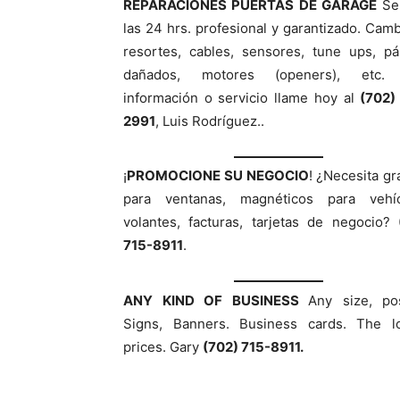
REPARACIONES PUERTAS DE GARAGE
Ser
las 24 hrs. profesional y garantizado. Cam
resortes, cables, sensores, tune ups, pá
dañados, motores (openers), etc.
información o servicio llame hoy al
(702)
2991
, Luis Rodríguez..
¡
PROMOCIONE SU NEGOCIO
! ¿Necesita gr
para ventanas, magnéticos para vehíc
volantes, facturas, tarjetas de negocio?
715-8911
.
ANY KIND OF BUSINESS
Any size, pos
Signs, Banners. Business cards. The l
prices. Gary
(702) 715-8911.