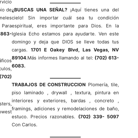
vicio
bio de
¿BUSCAS UNA SEÑAL?
¡Aquí tienes una del
neles
cielo! Sin importar cuál sea tu condición
 Para
espiritual, eres importante para Dios. En la
 863-
Iglesia Echo estamos para ayudarte. Ven este
domingo y deja que DIOS se lleve todas tus
cargas.
1701 E Oakey Blvd, Las Vegas, NV
89104
.Más informes llamando al tel:
(702) 613-
áficos
6083.
ulos,
(702)
TRABAJOS DE CONSTRUCCION
Plomería, tile,
piso laminado , drywall , textura, pintura en
interiores y exteriores, bardas , concreto ,
ters,
framings, adiciones y remodelaciones de baño,
owest
estuco. Precios razonables.
(702) 339- 5097
Con Carlos.