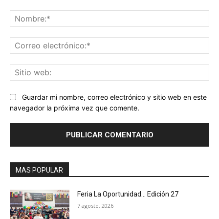
Comentario:
No
Co
ele
Sit
we
Guardar mi nombre, correo electrónico y sitio web en este
navegador la próxima vez que comente.
MAS POPULAR
Feria La Oportunidad… Edición 27
7 agosto, 2026