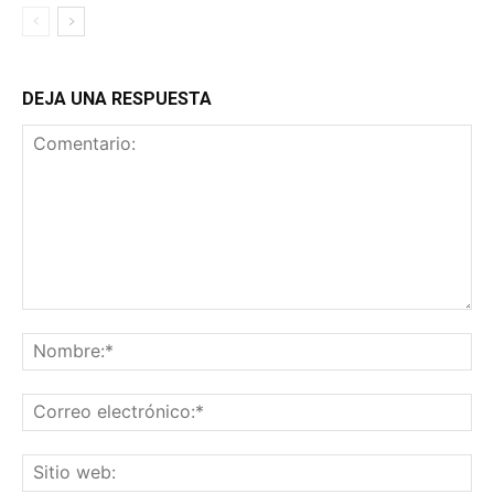
DEJA UNA RESPUESTA
Comentario:
No
Co
ele
Sit
we