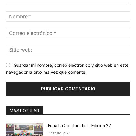
Comentario:
No
Co
ele
Sit
we
Guardar mi nombre, correo electrónico y sitio web en este
navegador la próxima vez que comente.
MAS POPULAR
Feria La Oportunidad… Edición 27
7 agosto, 2026