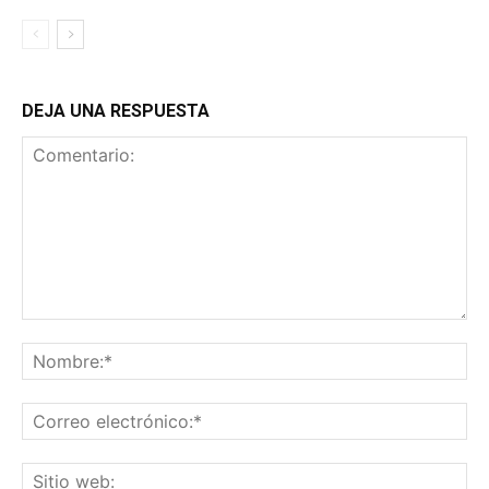
DEJA UNA RESPUESTA
Comentario:
No
Co
ele
Sit