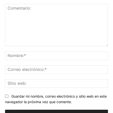
Comentario:
No
Co
ele
Sit
we
Guardar mi nombre, correo electrónico y sitio web en este
navegador la próxima vez que comente.