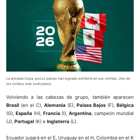
La ansiada Copa, pocos países han logrado exhibirla en sus vitrinas. Uno de
los trofeos más codiciados.
Volviendo a las cabezas de grupo, también aparecen
Brasil
(en el C),
Alemania
(E),
Países Bajos
(F),
Bélgica
(G),
España
(H),
Francia
(I),
Argentina
, campeón mundial
(J),
Portugal
(K) e
Inglaterra
(L).
Ecuador jugará en el E, Uruguay en el H, Colombia en el K