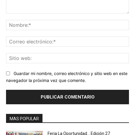
Comentario:
No
Co
ele
Sit
we
Guardar mi nombre, correo electrónico y sitio web en este
navegador la próxima vez que comente.
MAS POPULAR
Feria La Oportunidad… Edición 27