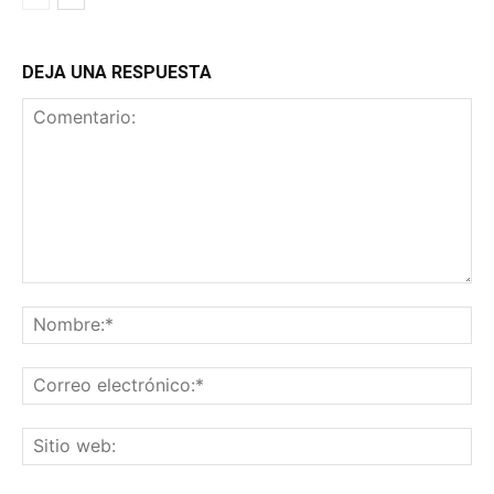
DEJA UNA RESPUESTA
Comentario:
No
Co
ele
Sit
we