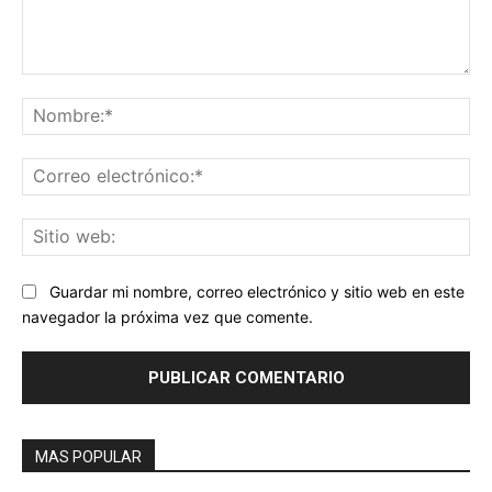
Comentario:
No
Co
ele
Sit
we
Guardar mi nombre, correo electrónico y sitio web en este
navegador la próxima vez que comente.
MAS POPULAR