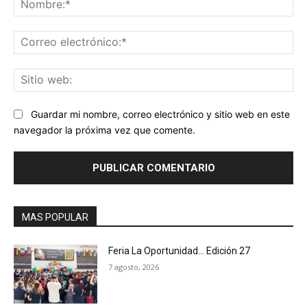
Co
ele
Sit
we
Guardar mi nombre, correo electrónico y sitio web en este
navegador la próxima vez que comente.
MAS POPULAR
Feria La Oportunidad… Edición 27
7 agosto, 2026