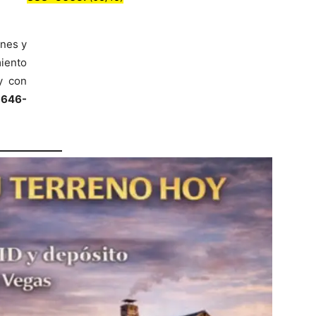
ones y
miento
y con
 646-