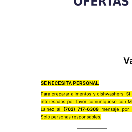
V
SE NECESITA PERSONAL
Para preparar alimentos y dishwashers. Si
interesados por favor comuníquese con M
Lainez al
(702) 717-6309
mensaje por f
Solo personas responsables.