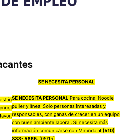
acantes
SE NECESITA PERSONAL
SE NECESITA PERSONAL
Para cocina, Noodle
 están
puller y línea. Solo personas interesadas y
anuel
responsables, con ganas de crecer en un equipo
avor.
con buen ambiente laboral. Si necesita más
información comunicarse con Miranda al
(510)
833- 5665.
(05/15)