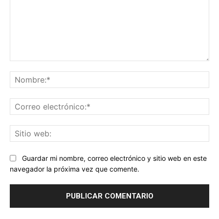
Comentario:
No
Co
ele
Sit
we
Guardar mi nombre, correo electrónico y sitio web en este
navegador la próxima vez que comente.