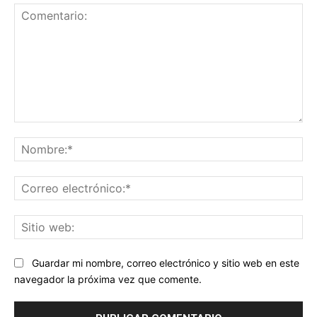
Comentario:
No
Co
ele
Sit
we
Guardar mi nombre, correo electrónico y sitio web en este
navegador la próxima vez que comente.