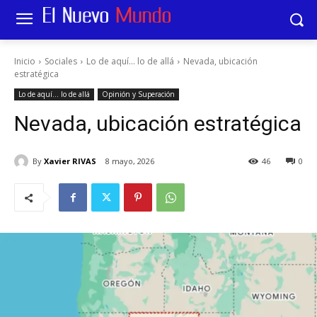
Inicio
Sociales
Lo de aquí... lo de allá
Nevada, ubicación
estratégica
Lo de aquí... lo de allá
Opinión y Superación
Nevada, ubicación estratégica
By
Xavier RIVAS
8 mayo, 2026
46
0