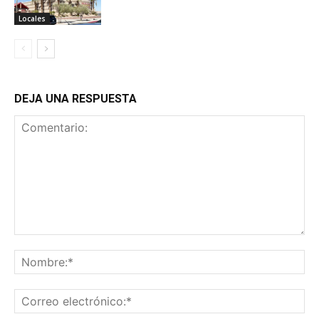
Locales
DEJA UNA RESPUESTA
Comentario:
No
Co
ele