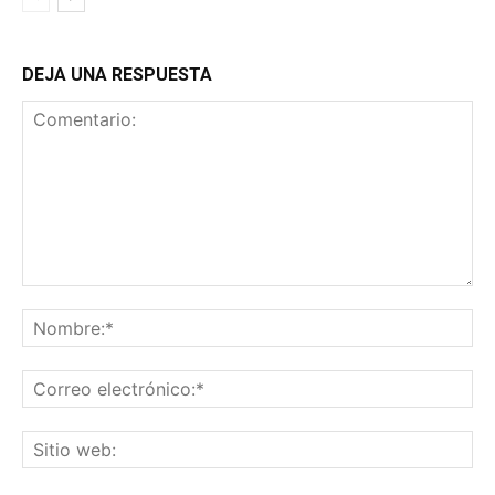
DEJA UNA RESPUESTA
Comentario:
No
Co
ele
Sit
we