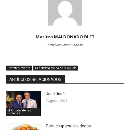
Maritza MALDONADO BLET
http://elnuevomundo.lv
Entretenimiento
La deliciosa cocina de la Abuela
ARTÍCULOS RELACIONADOS
José José:
7 agosto, 2026
El Rincon de las
Estrellas
Para chuparse los dedos…