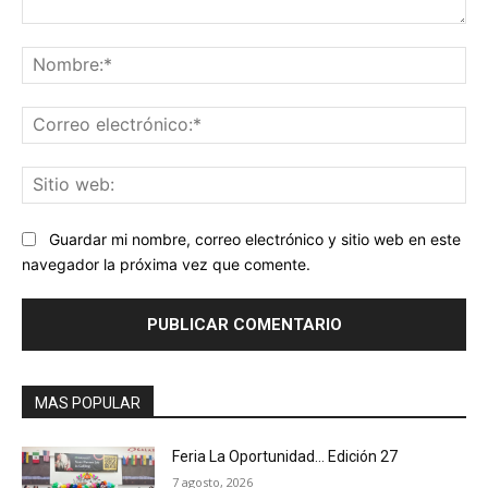
Comentario:
No
Co
ele
Sit
we
Guardar mi nombre, correo electrónico y sitio web en este
navegador la próxima vez que comente.
MAS POPULAR
Feria La Oportunidad… Edición 27
7 agosto, 2026