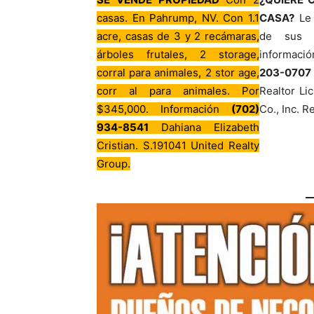
casas. En Pahrump, NV. Con 1.1
CASA?
Le 
acre, casas de 3 y 2 recámaras,
de sus 
árboles frutales, 2 storage,
informaci
corral para animales, 2 stor age,
203-0707
corr al para animales. Por
Realtor Lic
$345,000. Información
(702)
Co., Inc. Re
934-8541
Dahiana Elizabeth
Cristian. S.191041 United Realty
Group.