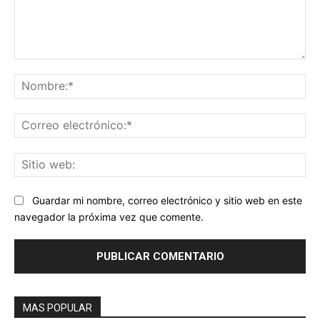
Comentario:
No
Co
ele
Sit
we
Guardar mi nombre, correo electrónico y sitio web en este
navegador la próxima vez que comente.
MAS POPULAR