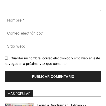
Comentario:
No
Co
ele
Sit
we
Guardar mi nombre, correo electrónico y sitio web en este
navegador la próxima vez que comente.
MAS POPULAR
Feria La Oportunidad… Edición 27