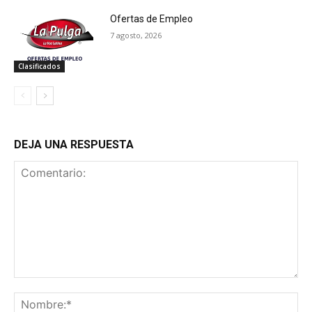
Ofertas de Empleo
7 agosto, 2026
Clasificados
DEJA UNA RESPUESTA
Comentario:
No