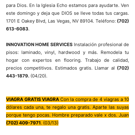
para Dios. En la Iglesia Echo estamos para ayudarte. Ven
este domingo y deja que DIOS se lleve todas tus cargas.
1701 E Oakey Blvd, Las Vegas, NV 89104. Teléfono:
(702)
613-6083
.
INNOVATION HOME SERVICES
Instalación profesional de
pisos: laminado, vinyl, hardwood y más. Remodela tu
hogar con expertos en flooring. Trabajo de calidad,
precios competitivos. Estimados gratis. Llamar al
(702)
443-1879.
(04/20).
VIAGRA GRATIS VIAGRA
Con la compra de 4 viagras a 10
dólares cada una, te regalo una gratis. Aparte las suyas
porque tengo pocas. Hombre preparado vale x dos. Juan
(702) 409-7971
. (03/13)