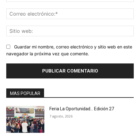
Co
ele
Sit
we
Guardar mi nombre, correo electrónico y sitio web en este
navegador la próxima vez que comente.
MAS POPULAR
Feria La Oportunidad… Edición 27
7 agosto, 2026