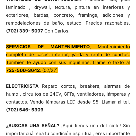
laminado , drywall, textura, pintura en interiores y
exteriores, bardas, concreto, framings, adiciones y
remodelaciones de baño, estuco. Precios razonables.
(702) 339- 5097
Con Carlos.
SERVICIOS DE MANTENIMIENTO,
Mantenimiento
completo de casas: interior, yarda y renta de cuartos.
También le ayudo con sus inquilinos. Llame o texto al
725-500-3642
. (02/27)
ELECTRICISTA
Reparo cortos, breakers, alarmas de
humo , circuitos de 240V, GFI’s, ventiladores, lámparas y
contactos. Vendo lámparas LED desde $5. Llamar al tel.
(702) 546- 5306
.
¿BUSCAS UNA SEÑAL?
¡Aquí tienes una del cielo! Sin
importar cuál sea tu condición espiritual, eres importante