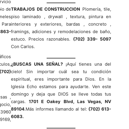
vicio
bio de
TRABAJOS DE CONSTRUCCION
Plomería, tile,
neles
piso laminado , drywall , textura, pintura en
 Para
interiores y exteriores, bardas , concreto ,
 863-
framings, adiciones y remodelaciones de baño,
estuco. Precios razonables.
(702) 339- 5097
Con Carlos.
áficos
ulos,
¿BUSCAS UNA SEÑAL?
¡Aquí tienes una del
(702)
cielo! Sin importar cuál sea tu condición
espiritual, eres importante para Dios. En la
Iglesia Echo estamos para ayudarte. Ven este
domingo y deja que DIOS se lleve todas tus
sas ,
cargas.
1701 E Oakey Blvd, Las Vegas, NV
gocio,
89104
.Más informes llamando al tel:
(702) 613-
 3960
6083.
9169,