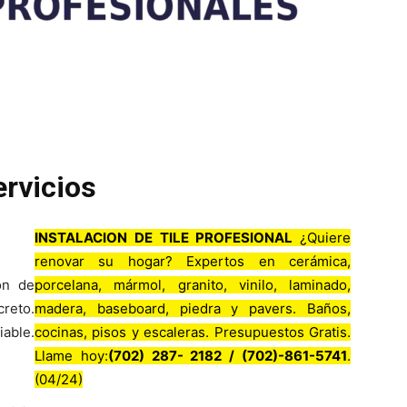
ervicios
INSTALACION DE TILE PROFESIONAL
¿Quiere
renovar su hogar? Expertos en cerámica,
ión de
porcelana, mármol, granito, vinilo, laminado,
creto.
madera, baseboard, piedra y pavers. Baños,
iable.
cocinas, pisos y escaleras. Presupuestos Gratis.
Llame hoy:
(702) 287- 2182 / (702)-861-5741
.
(04/24)