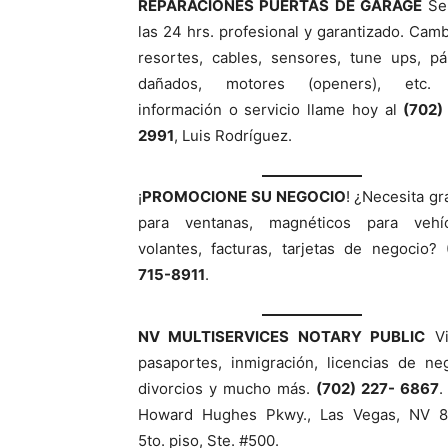
REPARACIONES PUERTAS DE GARAGE
Ser
las 24 hrs. profesional y garantizado. Cam
resortes, cables, sensores, tune ups, pá
dañados, motores (openers), etc.
información o servicio llame hoy al
(702)
2991
, Luis Rodríguez.
¡
PROMOCIONE SU NEGOCIO
! ¿Necesita gr
para ventanas, magnéticos para vehíc
volantes, facturas, tarjetas de negocio?
715-8911
.
NV MULTISERVICES NOTARY PUBLIC
Vi
pasaportes, inmigración, licencias de ne
divorcios y mucho más.
(702) 227- 6867
.
Howard Hughes Pkwy., Las Vegas, NV 8
5to. piso, Ste. #500.