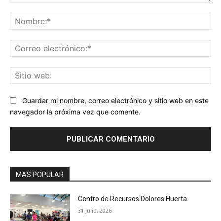
Comentario:
No
Co
ele
Sit
we
Guardar mi nombre, correo electrónico y sitio web en este
navegador la próxima vez que comente.
MAS POPULAR
Centro de Recursos Dolores Huerta
31 julio, 2026