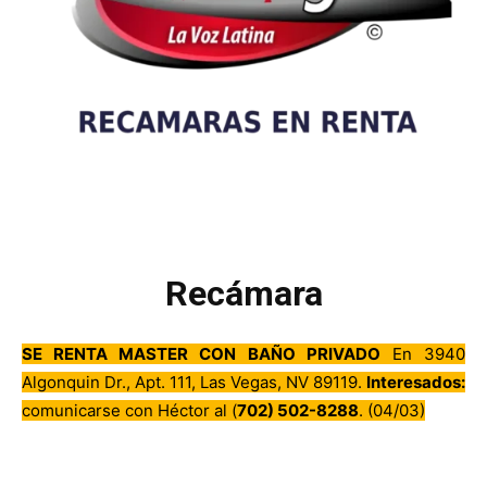
Recámara
SE RENTA MASTER CON BAÑO PRIVADO
En 3940
Algonquin Dr., Apt. 111, Las Vegas, NV 89119.
Interesados:
comunicarse con Héctor al (
702) 502-8288
. (04/03)