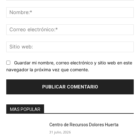
Comentario:
No
Co
ele
Sit
we
Guardar mi nombre, correo electrónico y sitio web en este
navegador la próxima vez que comente.
MAS POPULAR
Centro de Recursos Dolores Huerta
31 julio, 2026