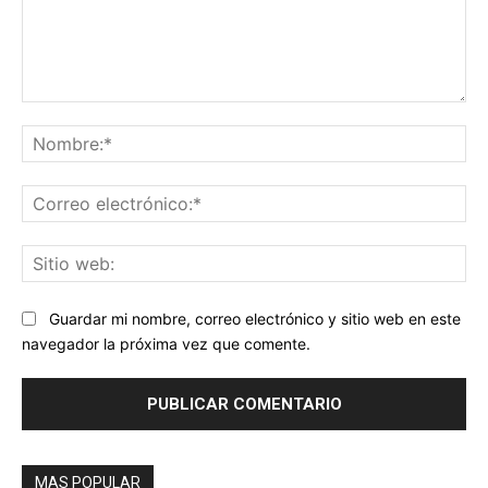
Comentario:
No
Co
ele
Sit
we
Guardar mi nombre, correo electrónico y sitio web en este
navegador la próxima vez que comente.
MAS POPULAR