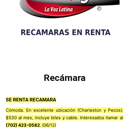
Recámara
SE RENTA RECAMARA
Cómoda. En excelente ubicación (Charleston y Pecos).
$530 al mes, incluye biles y cable. Interesados llamar al
(702) 423-0582
. (06/12)