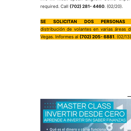
required. Call
(702) 281- 4460
. (02/20).
SE SOLICITAN DOS PERSONAS
P
distribución de volantes en varias áreas 
Vegas. Informes al
(702) 205- 6881
. (02/13)