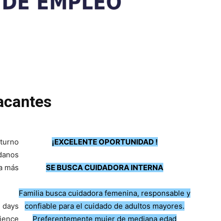
acantes
turno
¡EXCELENTE OPORTUNIDAD !
danos
a más
SE BUSCA CUIDADORA INTERNA
Familia busca cuidadora femenina, responsable y
 days
confiable para el cuidado de adultos mayores.
ience
Preferentemente mujer de mediana edad