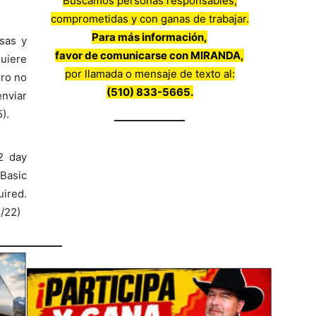
Buscamos personas responsables,
comprometidas y con ganas de trabajar.
Para más información,
sas y
favor de comunicarse con MIRANDA,
quiere
por llamada o mensaje de texto al:
ero no
(510) 833-5665.
nviar
5).
 day
-Basic
ired.
5/22)