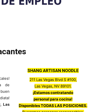
acantes
SHANG ARTISAN NOODLE
cales!
211 Las Vegas Blvd S #100,
ia de
Las Vegas, NV 89101.
 buen
¡Estamos contratando
iata!
personal para cocina!
, Las
Disponibles TODAS LAS POSICIONES.