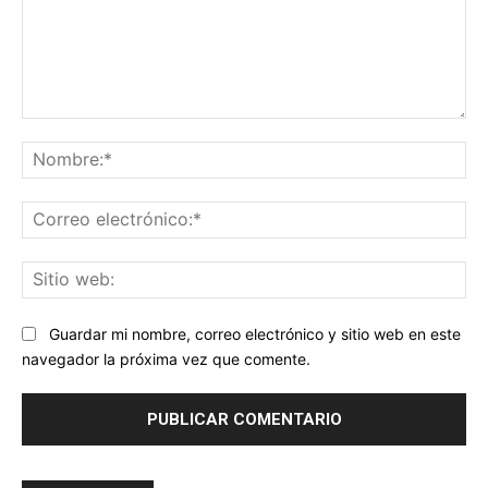
Comentario:
No
Co
ele
Sit
we
Guardar mi nombre, correo electrónico y sitio web en este
navegador la próxima vez que comente.