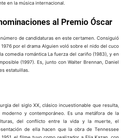
te en la música internacional.
nominaciones al Premio Óscar
r número de candidaturas en este certamen. Consiguió
 1976 por el drama Alguien voló sobre el nido del cuco
la comedia romántica La fuerza del cariño (1983), y en
posible (1997). Es, junto con Walter Brennan, Daniel
s estatuillas.
rgia del siglo XX, clásico incuestionable que resulta,
 moderno y contemporáneo. Es una metáfora de la
uras, del conflicto entre la vida y la muerte, el
resentación de ella hacen que la obra de Tennessee
 1951, el filme tuvo como realizador a Elia Kazan, con