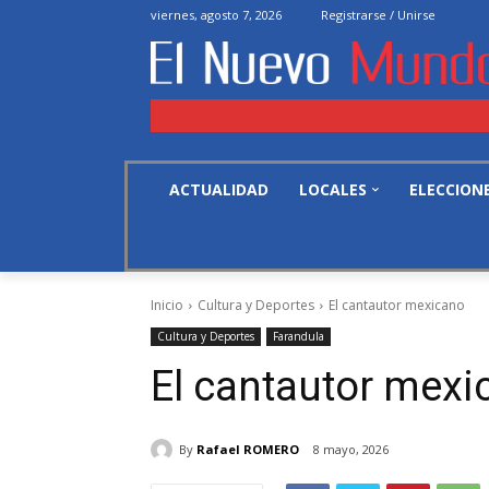
viernes, agosto 7, 2026
Registrarse / Unirse
ACTUALIDAD
LOCALES
ELECCION
Inicio
Cultura y Deportes
El cantautor mexicano
Cultura y Deportes
Farandula
El cantautor mexi
By
Rafael ROMERO
8 mayo, 2026