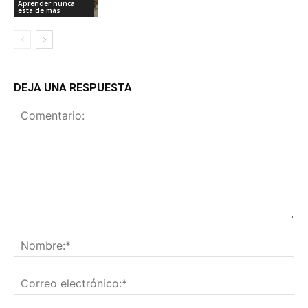
Aprender nunca
esta de más
DEJA UNA RESPUESTA
Comentario:
No
Co
ele