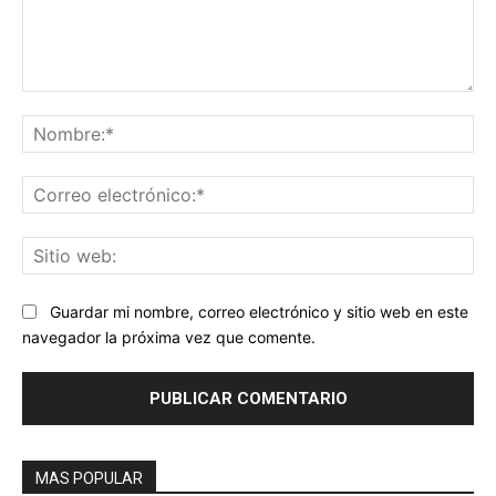
Comentario:
No
Co
ele
Sit
we
Guardar mi nombre, correo electrónico y sitio web en este
navegador la próxima vez que comente.
MAS POPULAR