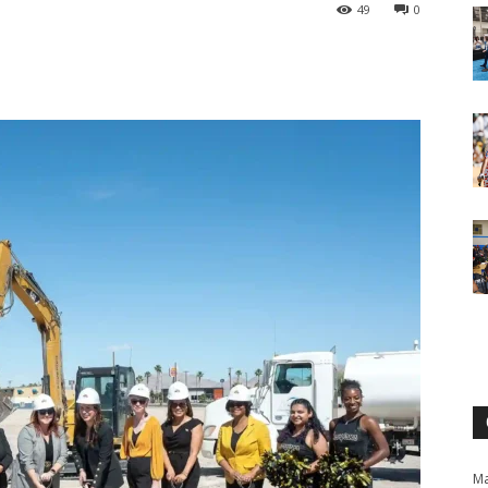
49
0
Ma