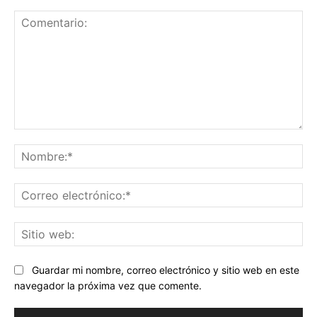
Comentario:
No
Co
ele
Sit
we
Guardar mi nombre, correo electrónico y sitio web en este
navegador la próxima vez que comente.