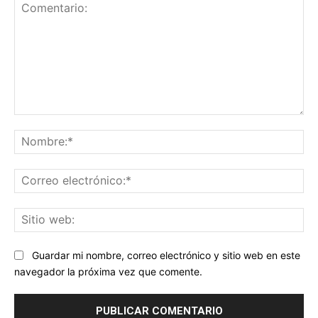
Comentario:
No
Co
ele
Sit
we
Guardar mi nombre, correo electrónico y sitio web en este
navegador la próxima vez que comente.