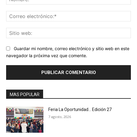
Co
ele
Sit
we
Guardar mi nombre, correo electrónico y sitio web en este
navegador la próxima vez que comente.
MAS POPULAR
Feria La Oportunidad… Edición 27
7 agosto, 2026