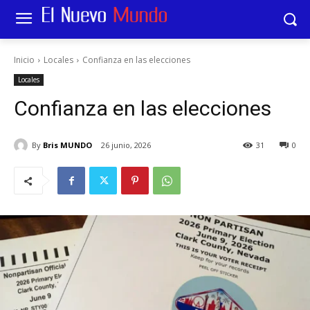
Inicio
Locales
Confianza en las elecciones
Locales
Confianza en las elecciones
By
Bris MUNDO
26 junio, 2026
31
0