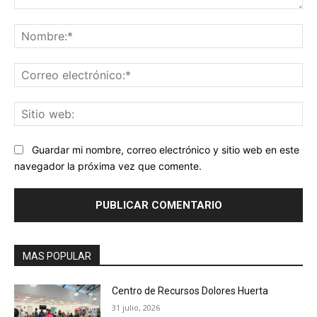
Comentario:
No
Co
ele
Sit
we
Guardar mi nombre, correo electrónico y sitio web en este
navegador la próxima vez que comente.
MAS POPULAR
Centro de Recursos Dolores Huerta
31 julio, 2026