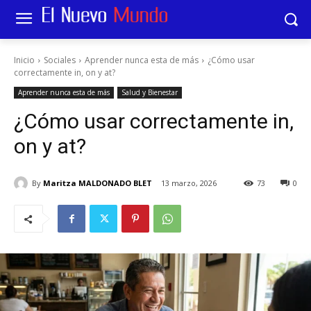
Inicio
Sociales
Aprender nunca esta de más
¿Cómo usar
correctamente in, on y at?
Aprender nunca esta de más
Salud y Bienestar
¿Cómo usar correctamente in,
on y at?
By
Maritza MALDONADO BLET
13 marzo, 2026
73
0