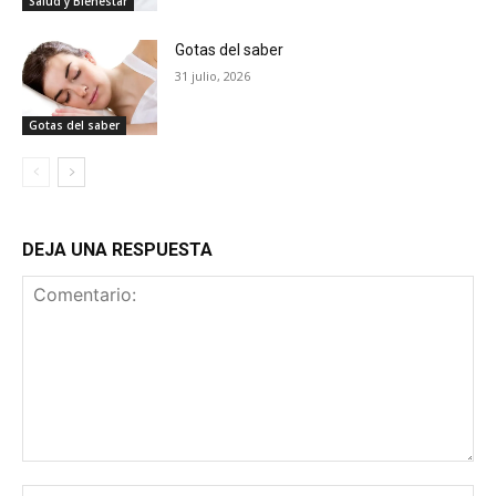
Salud y Bienestar
Gotas del saber
31 julio, 2026
Gotas del saber
DEJA UNA RESPUESTA
Comentario:
No