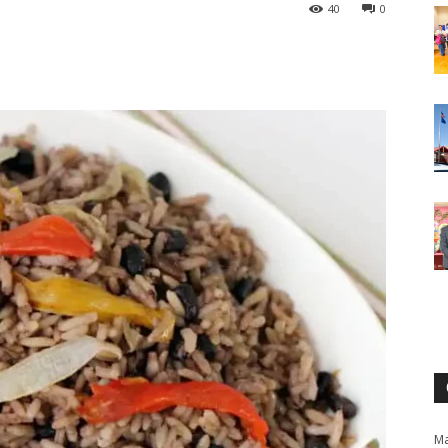
40
0
Ma