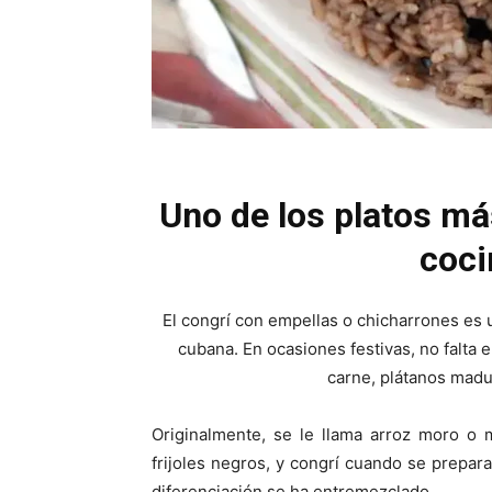
Uno de los platos más
coci
El congrí con empellas o chicharrones es u
cubana. En ocasiones festivas, no falta
carne, plátanos madur
Originalmente, se le llama arroz moro o 
frijoles negros, y congrí cuando se prepara
diferenciación se ha entremezclado.