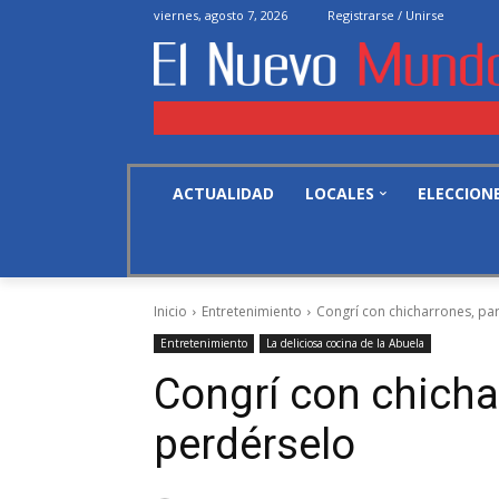
viernes, agosto 7, 2026
Registrarse / Unirse
ACTUALIDAD
LOCALES
ELECCION
Inicio
Entretenimiento
Congrí con chicharrones, pa
Entretenimiento
La deliciosa cocina de la Abuela
Congrí con chicha
perdérselo