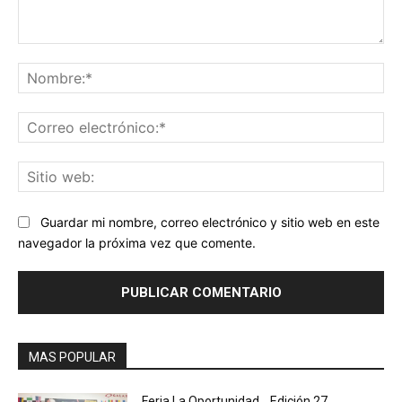
Comentario:
No
Co
ele
Sit
we
Guardar mi nombre, correo electrónico y sitio web en este
navegador la próxima vez que comente.
MAS POPULAR
Feria La Oportunidad… Edición 27