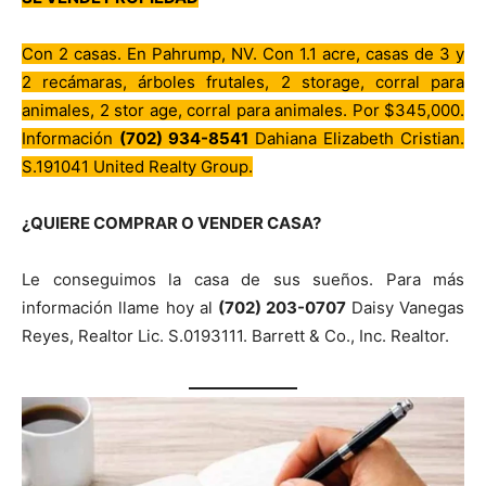
Con 2 casas. En Pahrump, NV. Con 1.1 acre, casas de 3 y
2 recámaras, árboles frutales, 2 storage, corral para
animales, 2 stor age, corral para animales. Por $345,000.
Información
(702) 934-8541
Dahiana Elizabeth Cristian.
S.191041 United Realty Group.
¿QUIERE COMPRAR O VENDER CASA?
Le conseguimos la casa de sus sueños. Para más
información llame hoy al
(702) 203-0707
Daisy Vanegas
Reyes, Realtor Lic. S.0193111. Barrett & Co., Inc. Realtor.