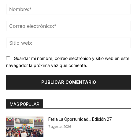
Comentario:
No
Co
ele
Sit
we
Guardar mi nombre, correo electrónico y sitio web en este
navegador la próxima vez que comente.
MAS POPULAR
Feria La Oportunidad… Edición 27
7 agosto, 2026