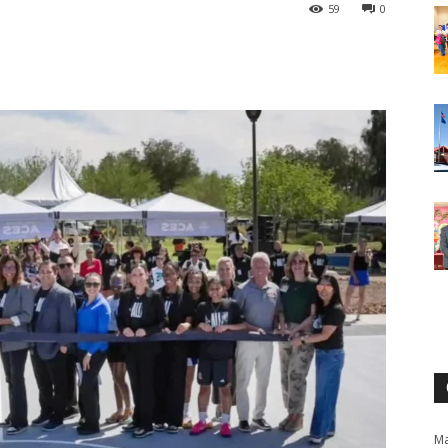
59
0
Ma