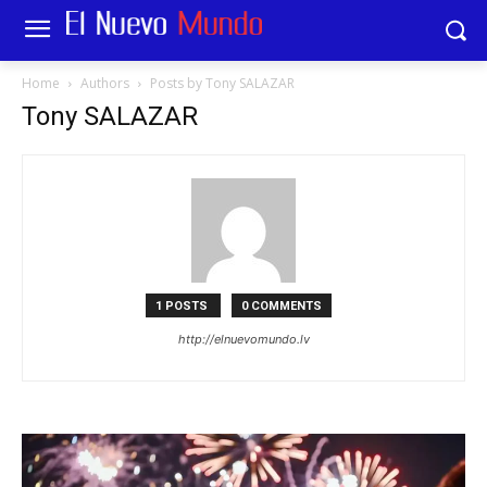
Home
Authors
Posts by Tony SALAZAR
Tony SALAZAR
1 POSTS
0 COMMENTS
http://elnuevomundo.lv