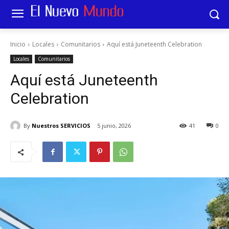
Inicio
Locales
Comunitarios
Aquí está Juneteenth Celebration
Locales
Comunitarios
Aquí está Juneteenth
Celebration
By
Nuestros SERVICIOS
5 junio, 2026
41
0