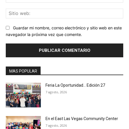
ele
Sit
we
Guardar mi nombre, correo electrónico y sitio web en este
navegador la próxima vez que comente.
MAS POPULAR
Feria La Oportunidad… Edición 27
7 agosto, 2026
En el East Las Vegas Community Center
7 agosto, 2026