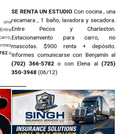
SE RENTA UN ESTUDIO
Con cocina , una
recamara , 1 baño, lavadora y secadora.
 una
Entre Pecos y Charleston.
Entre
Estacionamiento para carro, no
carro,
ormes
mascotas. $900 renta + depósito.
5782
o
Informes comunicarse con Benjamín al
(702) 366-5782
o con Elena al
(725)
350-3948
(06/12)