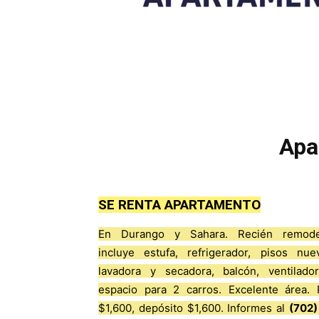
Apa
SE RENTA APARTAMENTO
En Durango y Sahara. Recién remode
incluye estufa, refrigerador, pisos nue
lavadora y secadora, balcón, ventilado
espacio para 2 carros. Excelente área. 
$1,600, depósito $1,600. Informes al
(702)